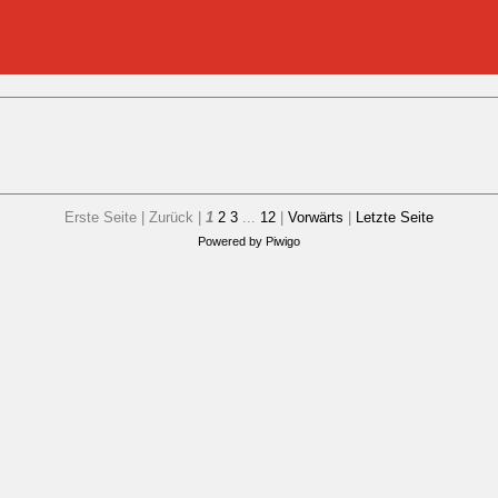
Erste Seite |
Zurück |
1
2
3
...
12
|
Vorwärts
|
Letzte Seite
Powered by
Piwigo